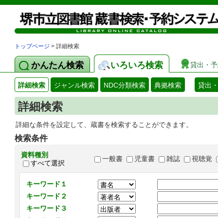
トップページ
> 詳細検索
かんたん検索
いろいろ検索
貸出・予
詳細検索
ジャンル検索
NDC分類検索
典拠検索
貸出
詳細検索
詳細な条件を設定して、蔵書を検索することができます。
検索条件
資料種別
一般書
児童書
雑誌
視聴覚
すべて選択
キーワード１
キーワード２
キーワード３