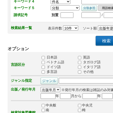
キーワード４
キーワード５
/
請求記号
別置
検索結果一覧
表示件数
ソート順
オプション
日本語
英語
ベトナム語
タガログ語
言語区分
ドイツ語
イタリア語
多言語
その他
ジャンル指定
出版／発行年月
※発行年月の検索は雑誌のみ対
年
月から
年
中央般
中央児
南
栂
検索対象図書館