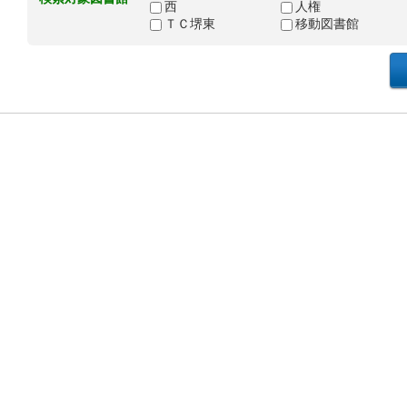
西
人権
ＴＣ堺東
移動図書館