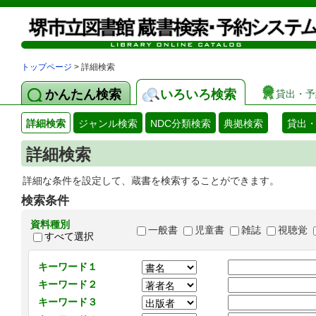
トップページ
> 詳細検索
かんたん検索
いろいろ検索
貸出・予
詳細検索
ジャンル検索
NDC分類検索
典拠検索
貸出
詳細検索
詳細な条件を設定して、蔵書を検索することができます。
検索条件
資料種別
一般書
児童書
雑誌
視聴覚
すべて選択
キーワード１
キーワード２
キーワード３