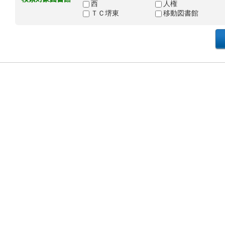
西
人権
ＴＣ堺東
移動図書館