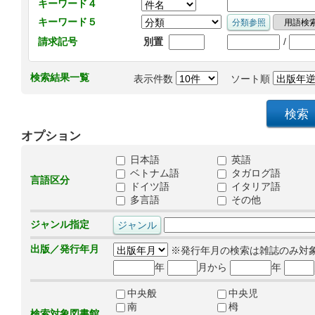
キーワード４
キーワード５
/
請求記号
別置
検索結果一覧
表示件数
ソート順
オプション
日本語
英語
ベトナム語
タガログ語
言語区分
ドイツ語
イタリア語
多言語
その他
ジャンル指定
出版／発行年月
※発行年月の検索は雑誌のみ対
年
月から
年
中央般
中央児
南
栂
検索対象図書館