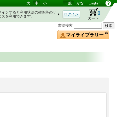
大
中
小
一般
かな
English
0
グインすると利用状況の確認等のサ
ビスを利用できます。
カート
書誌検索
マイライブラリー