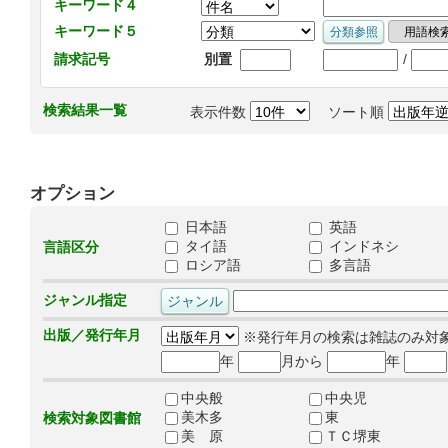
キーワード４
キーワード５
/
請求記号
別置
検索結果一覧
表示件数
ソート順
オプション
日本語
英語
タイ語
インドネシ
言語区分
ロシア語
多言語
ジャンル指定
出版／発行年月
※発行年月の検索は雑誌のみ対
年
月から
年
中央般
中央児
美木多
東
検索対象図書館
美 原
ＴＣ堺東