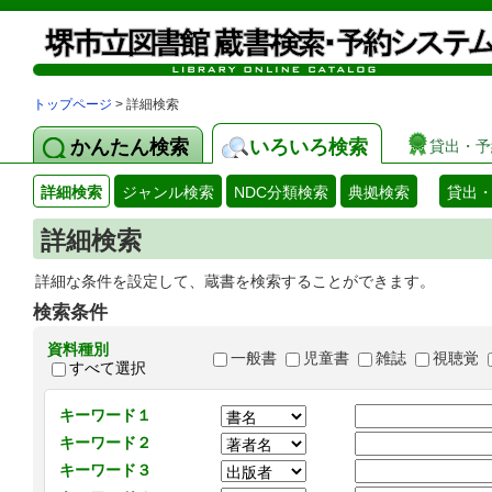
トップページ
> 詳細検索
かんたん検索
いろいろ検索
貸出・予
詳細検索
ジャンル検索
NDC分類検索
典拠検索
貸出
詳細検索
詳細な条件を設定して、蔵書を検索することができます。
検索条件
資料種別
一般書
児童書
雑誌
視聴覚
すべて選択
キーワード１
キーワード２
キーワード３