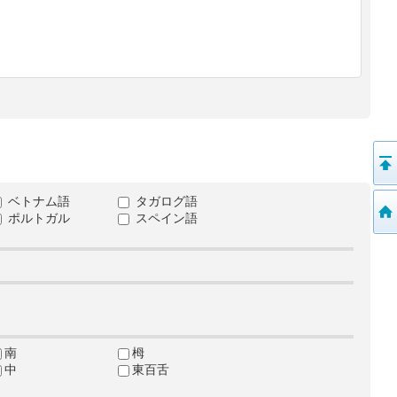
ベトナム語
タガログ語
ポルトガル
スペイン語
南
栂
中
東百舌