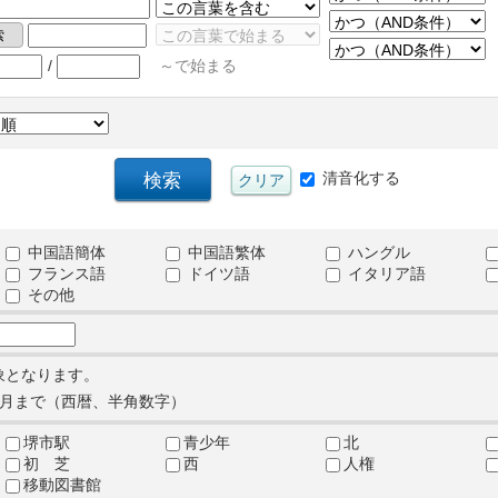
/
～で始まる
清音化する
中国語簡体
中国語繁体
ハングル
フランス語
ドイツ語
イタリア語
その他
象となります。
月まで（西暦、半角数字）
堺市駅
青少年
北
初 芝
西
人権
移動図書館