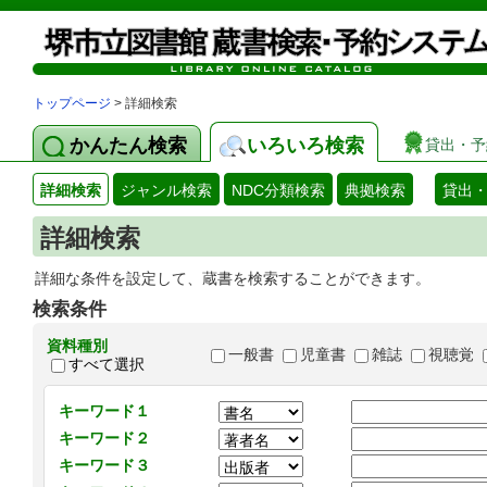
トップページ
> 詳細検索
かんたん検索
いろいろ検索
貸出・予
詳細検索
ジャンル検索
NDC分類検索
典拠検索
貸出
詳細検索
詳細な条件を設定して、蔵書を検索することができます。
検索条件
資料種別
一般書
児童書
雑誌
視聴覚
すべて選択
キーワード１
キーワード２
キーワード３