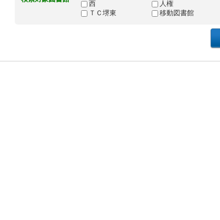
西
人権
ＴＣ堺東
移動図書館