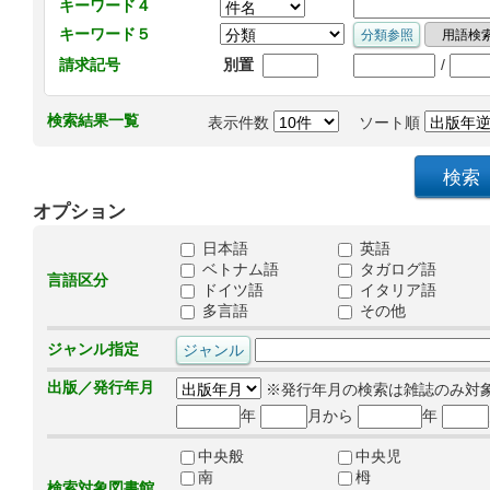
キーワード４
キーワード５
/
請求記号
別置
検索結果一覧
表示件数
ソート順
オプション
日本語
英語
ベトナム語
タガログ語
言語区分
ドイツ語
イタリア語
多言語
その他
ジャンル指定
出版／発行年月
※発行年月の検索は雑誌のみ対
年
月から
年
中央般
中央児
南
栂
検索対象図書館