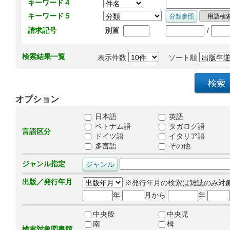
キーワード４
キーワード５
/
請求記号
別置
検索結果一覧
表示件数
ソート順
オプション
日本語
英語
ベトナム語
タガログ語
言語区分
ドイツ語
イタリア語
多言語
その他
ジャンル指定
出版／発行年月
※発行年月の検索は雑誌のみ対
年
月から
年
中央般
中央児
南
栂
検索対象図書館