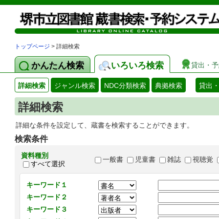
トップページ
> 詳細検索
かんたん検索
いろいろ検索
貸出・予
詳細検索
ジャンル検索
NDC分類検索
典拠検索
貸出
詳細検索
詳細な条件を設定して、蔵書を検索することができます。
検索条件
資料種別
一般書
児童書
雑誌
視聴覚
すべて選択
キーワード１
キーワード２
キーワード３