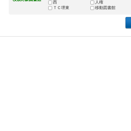
西
人権
ＴＣ堺東
移動図書館