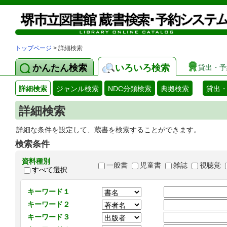
トップページ
> 詳細検索
かんたん検索
いろいろ検索
貸出・予
詳細検索
ジャンル検索
NDC分類検索
典拠検索
貸出
詳細検索
詳細な条件を設定して、蔵書を検索することができます。
検索条件
資料種別
一般書
児童書
雑誌
視聴覚
すべて選択
キーワード１
キーワード２
キーワード３