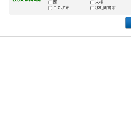
西
人権
ＴＣ堺東
移動図書館