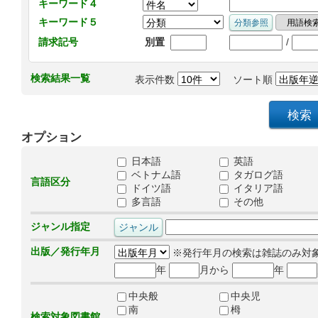
キーワード４
キーワード５
/
請求記号
別置
検索結果一覧
表示件数
ソート順
オプション
日本語
英語
ベトナム語
タガログ語
言語区分
ドイツ語
イタリア語
多言語
その他
ジャンル指定
出版／発行年月
※発行年月の検索は雑誌のみ対
年
月から
年
中央般
中央児
南
栂
検索対象図書館