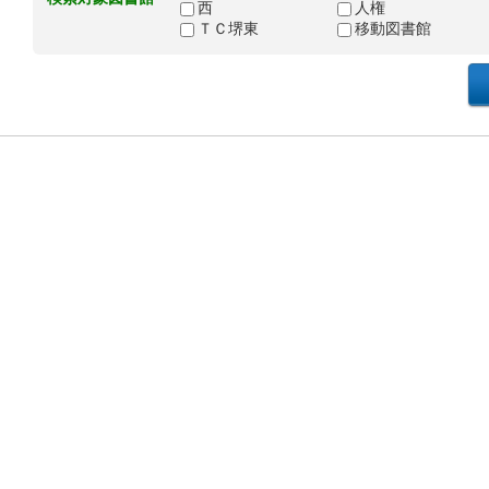
西
人権
ＴＣ堺東
移動図書館