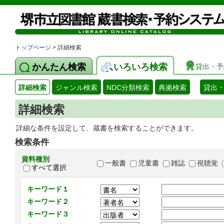
トップページ
> 詳細検索
かんたん検索
いろいろ検索
貸出・予
詳細検索
ジャンル検索
NDC分類検索
典拠検索
貸出
詳細検索
詳細な条件を設定して、蔵書を検索することができます。
検索条件
資料種別
一般書
児童書
雑誌
視聴覚
すべて選択
キーワード１
キーワード２
キーワード３