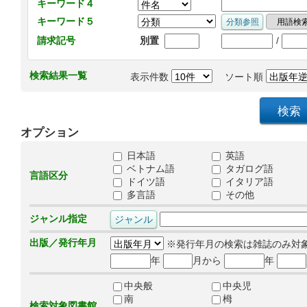
キーワード４
キーワード５
/
請求記号
別置
検索結果一覧
表示件数
ソート順
オプション
日本語
英語
ベトナム語
タガログ語
言語区分
ドイツ語
イタリア語
多言語
その他
ジャンル指定
出版／発行年月
※発行年月の検索は雑誌のみ対
年
月から
年
中央般
中央児
南
栂
検索対象図書館