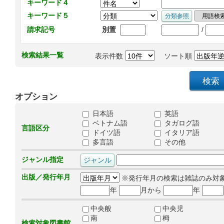
キーワード４
キーワード５
/
請求記号
別置
検索結果一覧
表示件数
ソート順
オプション
日本語
英語
ベトナム語
タガログ語
言語区分
ドイツ語
イタリア語
多言語
その他
ジャンル指定
出版／発行年月
※発行年月の検索は雑誌のみ対
年
月から
年
中央般
中央児
南
栂
検索対象図書館