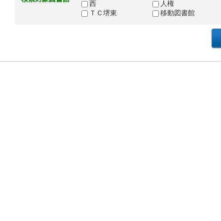
西
人権
ＴＣ堺東
移動図書館