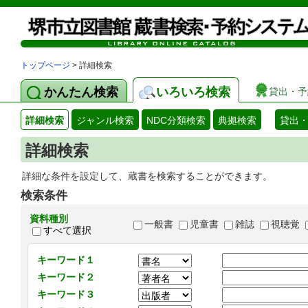
トップページ
> 詳細検索
かんたん検索
いろいろ検索
貸出・予
詳細検索
ジャンル検索
NDC分類検索
典拠検索
貸出
詳細検索
詳細な条件を設定して、蔵書を検索することができます。
検索条件
資料種別
一般書
児童書
雑誌
視聴覚
すべて選択
キーワード１
キーワード２
キーワード３