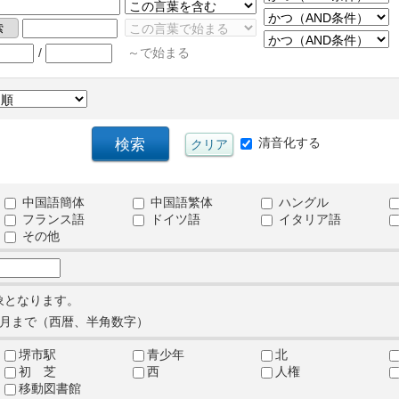
/
～で始まる
清音化する
中国語簡体
中国語繁体
ハングル
フランス語
ドイツ語
イタリア語
その他
象となります。
月まで（西暦、半角数字）
堺市駅
青少年
北
初 芝
西
人権
移動図書館