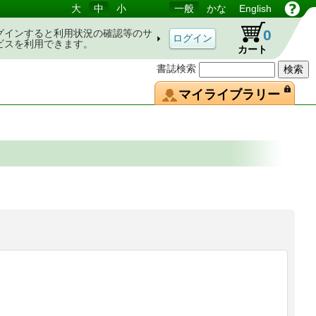
大
中
小
一般
かな
English
0
グインすると利用状況の確認等のサ
ビスを利用できます。
カート
書誌検索
マイライブラリー