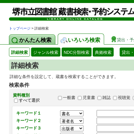
トップページ
> 詳細検索
かんたん検索
いろいろ検索
貸出・予
詳細検索
ジャンル検索
NDC分類検索
典拠検索
貸出
詳細検索
詳細な条件を設定して、蔵書を検索することができます。
検索条件
資料種別
一般書
児童書
雑誌
視聴覚
すべて選択
キーワード１
キーワード２
キーワード３