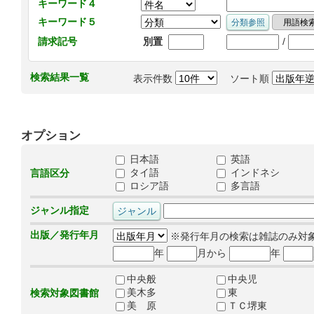
キーワード４
キーワード５
/
請求記号
別置
検索結果一覧
表示件数
ソート順
オプション
日本語
英語
タイ語
インドネシ
言語区分
ロシア語
多言語
ジャンル指定
出版／発行年月
※発行年月の検索は雑誌のみ対
年
月から
年
中央般
中央児
美木多
東
検索対象図書館
美 原
ＴＣ堺東