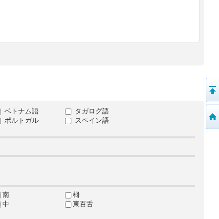
ベトナム語
タガログ語
ポルトガル
スペイン語
南
栂
中
東百舌