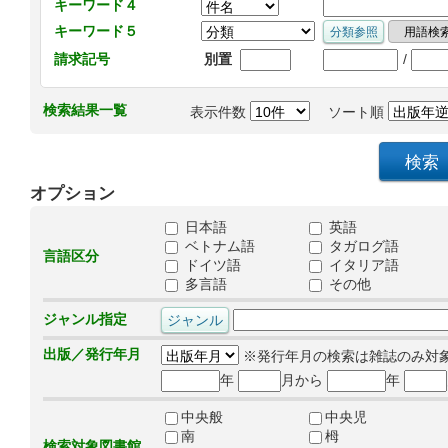
キーワード４
キーワード５
/
請求記号
別置
検索結果一覧
表示件数
ソート順
オプション
日本語
英語
ベトナム語
タガログ語
言語区分
ドイツ語
イタリア語
多言語
その他
ジャンル指定
出版／発行年月
※発行年月の検索は雑誌のみ対
年
月から
年
中央般
中央児
南
栂
検索対象図書館