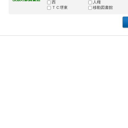
西
人権
ＴＣ堺東
移動図書館