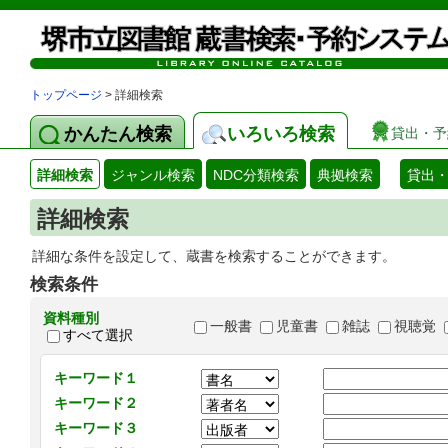
トップページ
> 詳細検索
かんたん検索
いろいろ検索
貸出・予
詳細検索
ジャンル検索
NDC分類検索
典拠検索
貸出
詳細検索
詳細な条件を設定して、蔵書を検索することができます。
検索条件
資料種別
一般書
児童書
雑誌
視聴覚
すべて選択
キーワード１
キーワード２
キーワード３