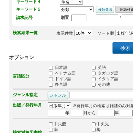
キーワード４
キーワード５
/
請求記号
別置
検索結果一覧
表示件数
ソート順
オプション
日本語
英語
ベトナム語
タガログ語
言語区分
ドイツ語
イタリア語
多言語
その他
ジャンル指定
出版／発行年月
※発行年月の検索は雑誌のみ対
年
月から
年
中央般
中央児
南
栂
検索対象図書館