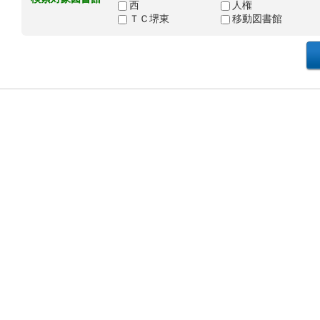
西
人権
ＴＣ堺東
移動図書館