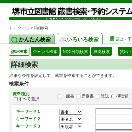
トップページ
> 詳細検索
かんたん検索
いろいろ検索
貸出・予
詳細検索
ジャンル検索
NDC分類検索
典拠検索
貸出
詳細検索
詳細な条件を設定して、蔵書を検索することができます。
検索条件
資料種別
一般書
児童書
雑誌
視聴覚
すべて選択
キーワード１
キーワード２
キーワード３