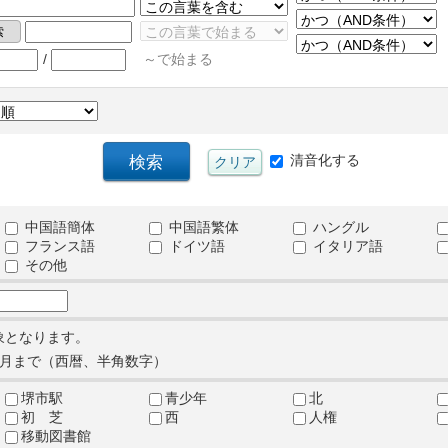
/
～で始まる
清音化する
中国語簡体
中国語繁体
ハングル
フランス語
ドイツ語
イタリア語
その他
象となります。
月まで（西暦、半角数字）
堺市駅
青少年
北
初 芝
西
人権
移動図書館