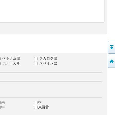
ベトナム語
タガログ語
ポルトガル
スペイン語
南
栂
中
東百舌