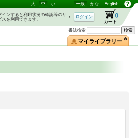
大
中
小
一般
かな
English
0
グインすると利用状況の確認等のサ
ビスを利用できます。
カート
書誌検索
マイライブラリー