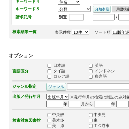
キーワード４
キーワード５
/
請求記号
別置
検索結果一覧
表示件数
ソート順
オプション
日本語
英語
タイ語
インドネシ
言語区分
ロシア語
多言語
ジャンル指定
出版／発行年月
※発行年月の検索は雑誌のみ対
年
月から
年
中央般
中央児
美木多
東
検索対象図書館
美 原
ＴＣ堺東