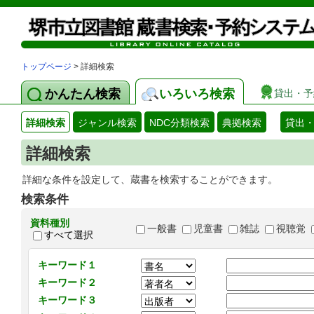
トップページ
> 詳細検索
かんたん検索
いろいろ検索
貸出・予
詳細検索
ジャンル検索
NDC分類検索
典拠検索
貸出
詳細検索
詳細な条件を設定して、蔵書を検索することができます。
検索条件
資料種別
一般書
児童書
雑誌
視聴覚
すべて選択
キーワード１
キーワード２
キーワード３