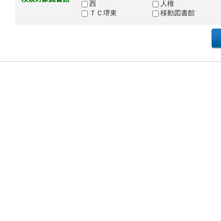
西
人権
ＴＣ堺東
移動図書館