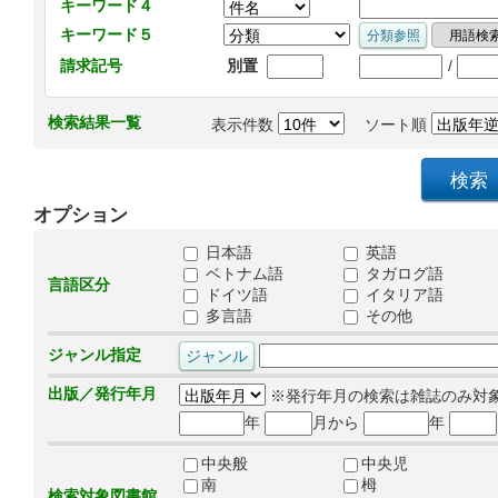
キーワード４
キーワード５
/
請求記号
別置
検索結果一覧
表示件数
ソート順
オプション
日本語
英語
ベトナム語
タガログ語
言語区分
ドイツ語
イタリア語
多言語
その他
ジャンル指定
出版／発行年月
※発行年月の検索は雑誌のみ対
年
月から
年
中央般
中央児
南
栂
検索対象図書館