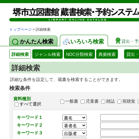
トップページ
> 詳細検索
かんたん検索
いろいろ検索
貸出・予
詳細検索
ジャンル検索
NDC分類検索
典拠検索
貸出
詳細検索
詳細な条件を設定して、蔵書を検索することができます。
検索条件
資料種別
一般書
児童書
雑誌
視聴覚
すべて選択
キーワード１
キーワード２
キーワード３