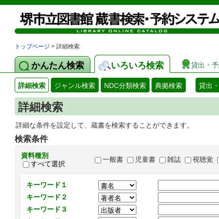
トップページ
> 詳細検索
かんたん検索
いろいろ検索
貸出・予
詳細検索
ジャンル検索
NDC分類検索
典拠検索
貸出
詳細検索
詳細な条件を設定して、蔵書を検索することができます。
検索条件
資料種別
一般書
児童書
雑誌
視聴覚
すべて選択
キーワード１
キーワード２
キーワード３