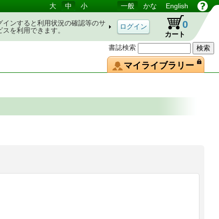
大
中
小
一般
かな
English
0
グインすると利用状況の確認等のサ
ビスを利用できます。
カート
書誌検索
マイライブラリー