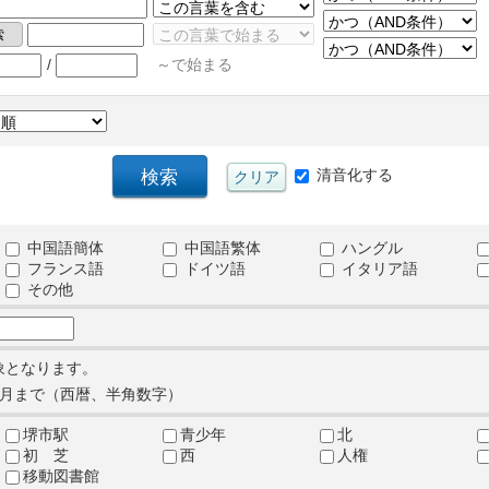
/
～で始まる
清音化する
中国語簡体
中国語繁体
ハングル
フランス語
ドイツ語
イタリア語
その他
象となります。
月まで（西暦、半角数字）
堺市駅
青少年
北
初 芝
西
人権
移動図書館