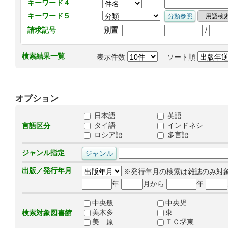
キーワード４
キーワード５
/
請求記号
別置
検索結果一覧
表示件数
ソート順
オプション
日本語
英語
タイ語
インドネシ
言語区分
ロシア語
多言語
ジャンル指定
出版／発行年月
※発行年月の検索は雑誌のみ対
年
月から
年
中央般
中央児
美木多
東
検索対象図書館
美 原
ＴＣ堺東