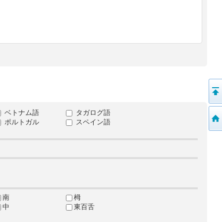
ベトナム語
タガログ語
ポルトガル
スペイン語
南
栂
中
東百舌