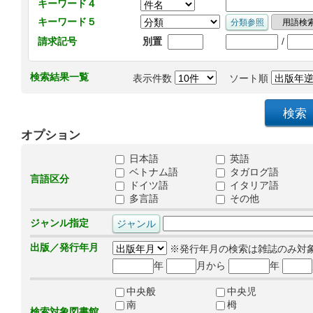
キーワード４
キーワード５
/
請求記号
別置
検索結果一覧
表示件数
ソート順
オプション
日本語
英語
ベトナム語
タガログ語
言語区分
ドイツ語
イタリア語
多言語
その他
ジャンル指定
出版／発行年月
※発行年月の検索は雑誌のみ対
年
月から
年
中央般
中央児
南
栂
検索対象図書館