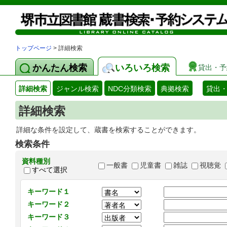
トップページ
> 詳細検索
かんたん検索
いろいろ検索
貸出・予
詳細検索
ジャンル検索
NDC分類検索
典拠検索
貸出
詳細検索
詳細な条件を設定して、蔵書を検索することができます。
検索条件
資料種別
一般書
児童書
雑誌
視聴覚
すべて選択
キーワード１
キーワード２
キーワード３