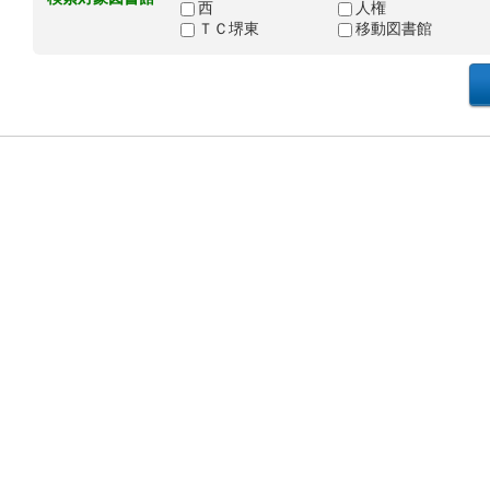
西
人権
ＴＣ堺東
移動図書館