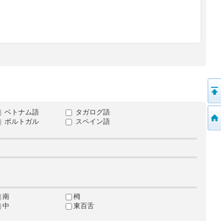
ベトナム語
タガログ語
ポルトガル
スペイン語
南
栂
中
東百舌