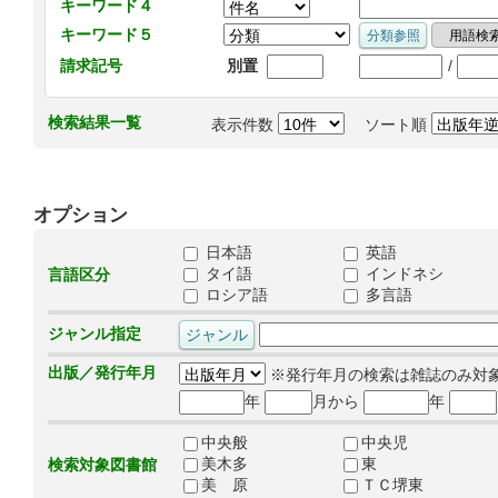
キーワード４
キーワード５
/
請求記号
別置
検索結果一覧
表示件数
ソート順
オプション
日本語
英語
タイ語
インドネシ
言語区分
ロシア語
多言語
ジャンル指定
出版／発行年月
※発行年月の検索は雑誌のみ対
年
月から
年
中央般
中央児
美木多
東
検索対象図書館
美 原
ＴＣ堺東