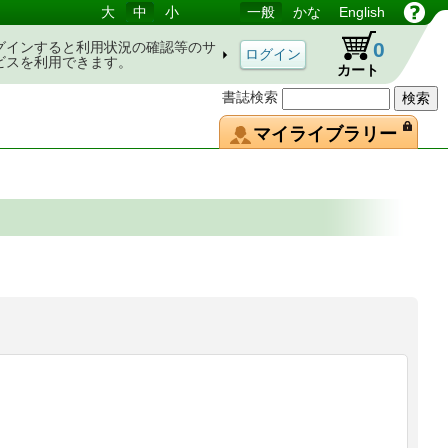
大
中
小
一般
かな
English
0
グインすると利用状況の確認等のサ
ビスを利用できます。
カート
書誌検索
マイライブラリー