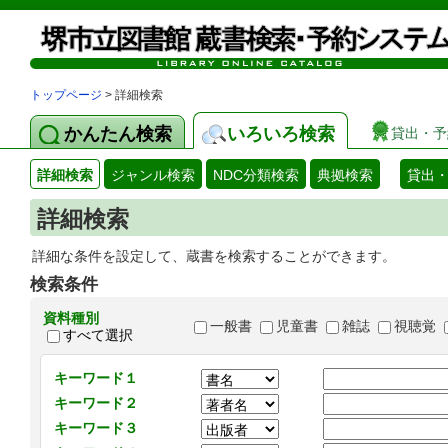
トップページ
> 詳細検索
かんたん検索
いろいろ検索
貸出・予
詳細検索
ジャンル検索
NDC分類検索
典拠検索
貸出
詳細検索
詳細な条件を設定して、蔵書を検索することができます。
検索条件
資料種別
一般書
児童書
雑誌
視聴覚
すべて選択
キーワード１
キーワード２
キーワード３