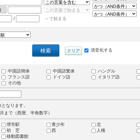
/
～で始まる
清音化する
中国語簡体
中国語繁体
ハングル
フランス語
ドイツ語
イタリア語
その他
象となります。
月まで（西暦、半角数字）
堺市駅
青少年
北
初 芝
西
人権
移動図書館