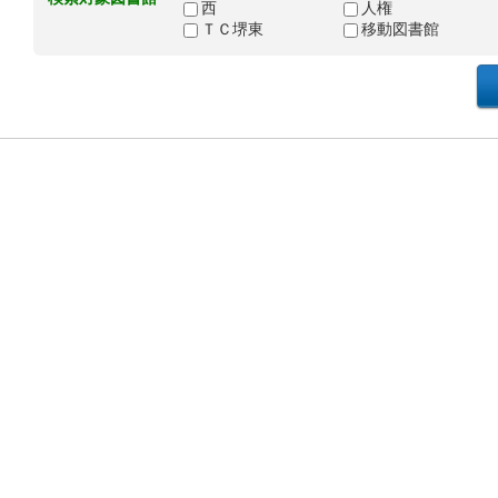
西
人権
ＴＣ堺東
移動図書館