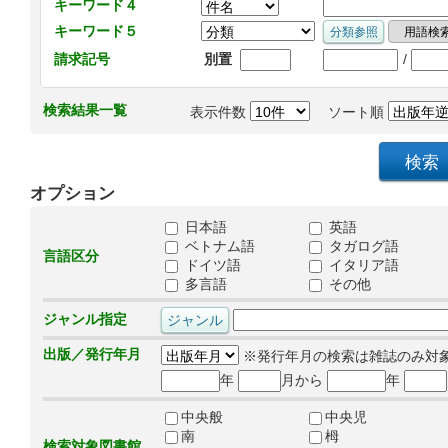
キーワード４
キーワード５
/
請求記号
別置
検索結果一覧
表示件数
ソート順
オプション
日本語
英語
ベトナム語
タガログ語
言語区分
ドイツ語
イタリア語
多言語
その他
ジャンル指定
出版／発行年月
※発行年月の検索は雑誌のみ対
年
月から
年
中央般
中央児
南
栂
検索対象図書館