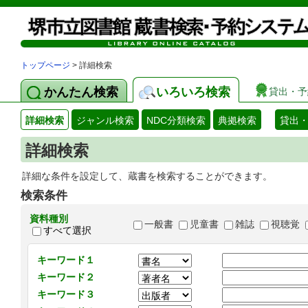
トップページ
> 詳細検索
かんたん検索
いろいろ検索
貸出・予
詳細検索
ジャンル検索
NDC分類検索
典拠検索
貸出
詳細検索
詳細な条件を設定して、蔵書を検索することができます。
検索条件
資料種別
一般書
児童書
雑誌
視聴覚
すべて選択
キーワード１
キーワード２
キーワード３