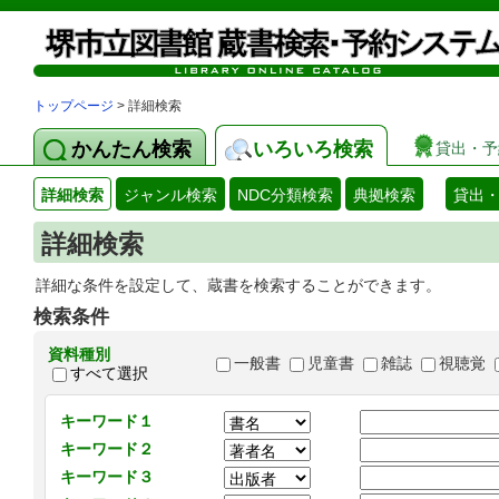
トップページ
> 詳細検索
かんたん検索
いろいろ検索
貸出・予
詳細検索
ジャンル検索
NDC分類検索
典拠検索
貸出
詳細検索
詳細な条件を設定して、蔵書を検索することができます。
検索条件
資料種別
一般書
児童書
雑誌
視聴覚
すべて選択
キーワード１
キーワード２
キーワード３