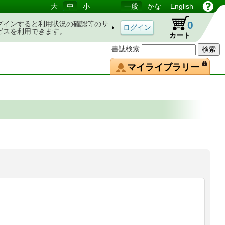
大
中
小
一般
かな
English
0
グインすると利用状況の確認等のサ
ビスを利用できます。
カート
書誌検索
マイライブラリー