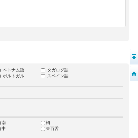
ベトナム語
タガログ語
ポルトガル
スペイン語
南
栂
中
東百舌