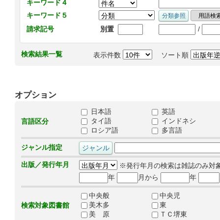
キーワード４
キーワード５
/
請求記号
別置
検索結果一覧
表示件数
ソート順
オプション
日本語
英語
タイ語
インドネシ
言語区分
ロシア語
多言語
ジャンル指定
出版／発行年月
※発行年月の検索は雑誌のみ対
年
月から
年
中央般
中央児
美木多
東
検索対象図書館
美 原
ＴＣ堺東