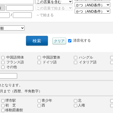
/
～で始まる
清音化する
中国語簡体
中国語繁体
ハングル
フランス語
ドイツ語
イタリア語
その他
象となります。
月まで（西暦、半角数字）
堺市駅
青少年
北
初 芝
西
人権
移動図書館