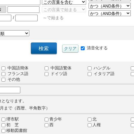
/
～で始まる
清音化する
中国語簡体
中国語繁体
ハングル
フランス語
ドイツ語
イタリア語
その他
象となります。
月まで（西暦、半角数字）
堺市駅
青少年
北
初 芝
西
人権
移動図書館