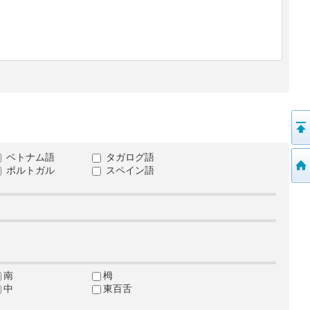
ベトナム語
タガログ語
ポルトガル
スペイン語
南
栂
中
東百舌