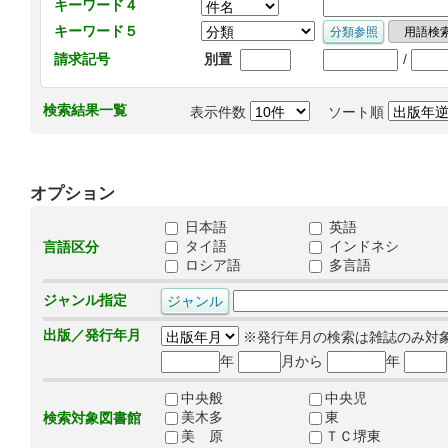
キーワード４
キーワード５
/
請求記号
別置
検索結果一覧
表示件数
ソート順
オプション
日本語
英語
タイ語
インドネシ
言語区分
ロシア語
多言語
ジャンル指定
出版／発行年月
※発行年月の検索は雑誌のみ対
年
月から
年
中央般
中央児
美木多
東
検索対象図書館
美 原
ＴＣ堺東