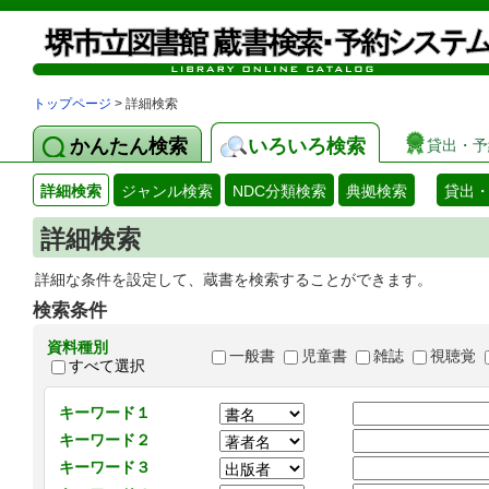
トップページ
> 詳細検索
かんたん検索
いろいろ検索
貸出・予
詳細検索
ジャンル検索
NDC分類検索
典拠検索
貸出
詳細検索
詳細な条件を設定して、蔵書を検索することができます。
検索条件
資料種別
一般書
児童書
雑誌
視聴覚
すべて選択
キーワード１
キーワード２
キーワード３