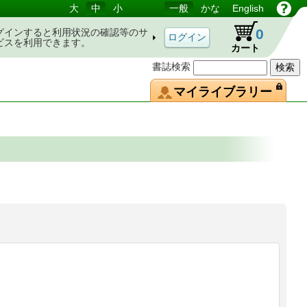
大
中
小
一般
かな
English
0
グインすると利用状況の確認等のサ
ビスを利用できます。
カート
書誌検索
マイライブラリー