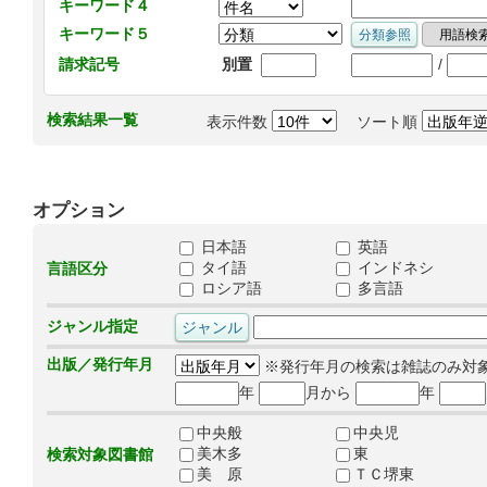
キーワード４
キーワード５
/
請求記号
別置
検索結果一覧
表示件数
ソート順
オプション
日本語
英語
タイ語
インドネシ
言語区分
ロシア語
多言語
ジャンル指定
出版／発行年月
※発行年月の検索は雑誌のみ対
年
月から
年
中央般
中央児
美木多
東
検索対象図書館
美 原
ＴＣ堺東