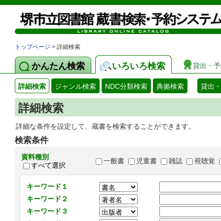
トップページ
> 詳細検索
かんたん検索
いろいろ検索
貸出・予
詳細検索
ジャンル検索
NDC分類検索
典拠検索
貸出
詳細検索
詳細な条件を設定して、蔵書を検索することができます。
検索条件
資料種別
一般書
児童書
雑誌
視聴覚
すべて選択
キーワード１
キーワード２
キーワード３