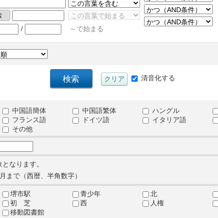
/
～で始まる
清音化する
中国語簡体
中国語繁体
ハングル
フランス語
ドイツ語
イタリア語
その他
象となります。
月まで（西暦、半角数字）
堺市駅
青少年
北
初 芝
西
人権
移動図書館