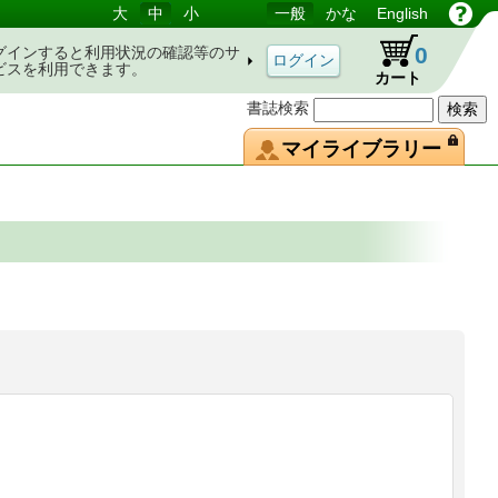
大
中
小
一般
かな
English
0
グインすると利用状況の確認等のサ
ビスを利用できます。
カート
書誌検索
マイライブラリー