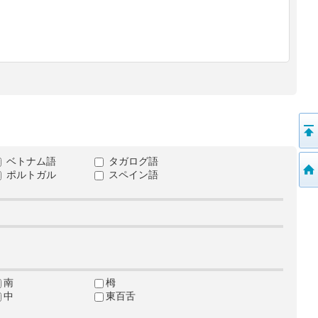
ベトナム語
タガログ語
ポルトガル
スペイン語
南
栂
中
東百舌