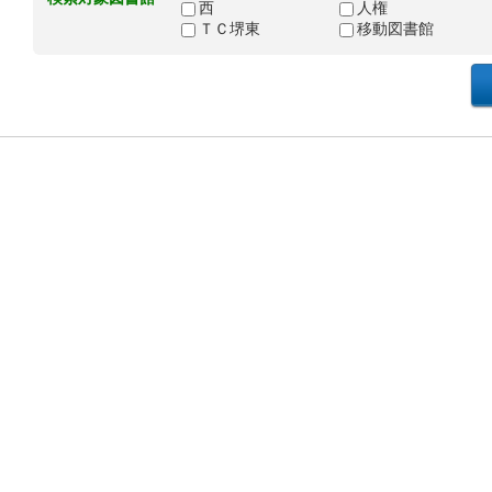
西
人権
ＴＣ堺東
移動図書館