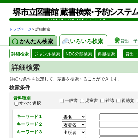
トップページ
> 詳細検索
かんたん検索
いろいろ検索
貸出・予
詳細検索
ジャンル検索
NDC分類検索
典拠検索
貸出
詳細検索
詳細な条件を設定して、蔵書を検索することができます。
検索条件
資料種別
一般書
児童書
雑誌
視聴覚
すべて選択
キーワード１
キーワード２
キーワード３