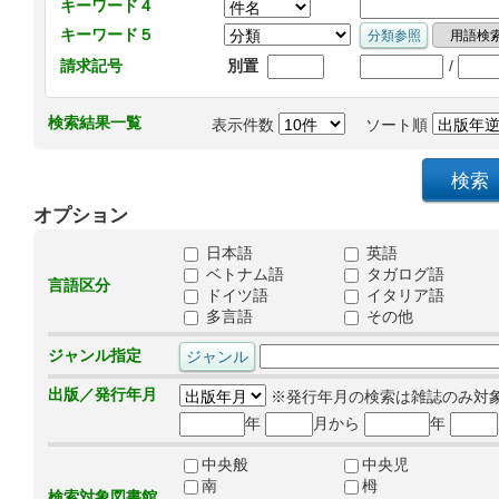
キーワード４
キーワード５
/
請求記号
別置
検索結果一覧
表示件数
ソート順
オプション
日本語
英語
ベトナム語
タガログ語
言語区分
ドイツ語
イタリア語
多言語
その他
ジャンル指定
出版／発行年月
※発行年月の検索は雑誌のみ対
年
月から
年
中央般
中央児
南
栂
検索対象図書館