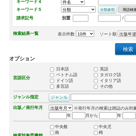
キーワード４
キーワード５
/
請求記号
別置
検索結果一覧
表示件数
ソート順
オプション
日本語
英語
ベトナム語
タガログ語
言語区分
ドイツ語
イタリア語
多言語
その他
ジャンル指定
出版／発行年月
※発行年月の検索は雑誌のみ対
年
月から
年
中央般
中央児
南
栂
検索対象図書館