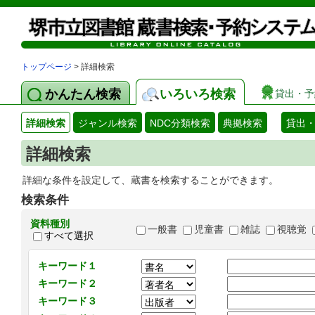
トップページ
> 詳細検索
かんたん検索
いろいろ検索
貸出・予
詳細検索
ジャンル検索
NDC分類検索
典拠検索
貸出
詳細検索
詳細な条件を設定して、蔵書を検索することができます。
検索条件
資料種別
一般書
児童書
雑誌
視聴覚
すべて選択
キーワード１
キーワード２
キーワード３