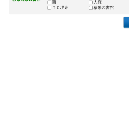
西
人権
ＴＣ堺東
移動図書館