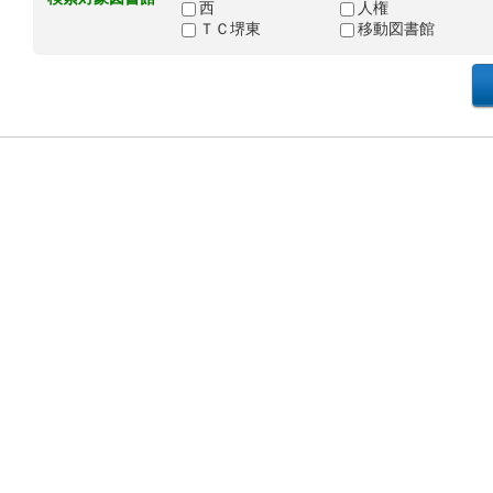
西
人権
ＴＣ堺東
移動図書館