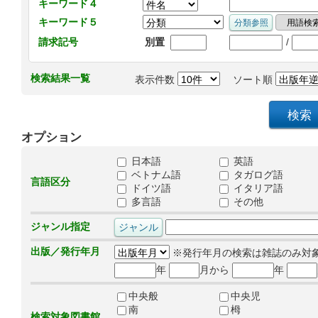
キーワード４
キーワード５
/
請求記号
別置
検索結果一覧
表示件数
ソート順
オプション
日本語
英語
ベトナム語
タガログ語
言語区分
ドイツ語
イタリア語
多言語
その他
ジャンル指定
出版／発行年月
※発行年月の検索は雑誌のみ対
年
月から
年
中央般
中央児
南
栂
検索対象図書館