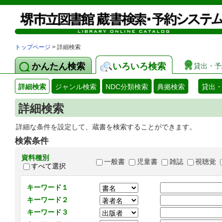
トップページ
> 詳細検索
かんたん検索
いろいろ検索
貸出・予
詳細検索
ジャンル検索
NDC分類検索
典拠検索
貸出
詳細検索
詳細な条件を設定して、蔵書を検索することができます。
検索条件
資料種別
一般書
児童書
雑誌
視聴覚
すべて選択
キーワード１
キーワード２
キーワード３