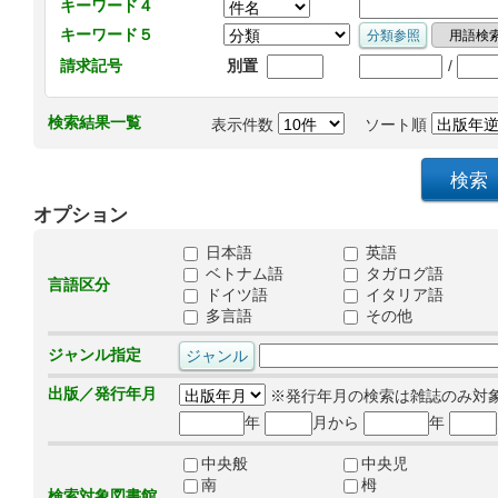
キーワード４
キーワード５
/
請求記号
別置
検索結果一覧
表示件数
ソート順
オプション
日本語
英語
ベトナム語
タガログ語
言語区分
ドイツ語
イタリア語
多言語
その他
ジャンル指定
出版／発行年月
※発行年月の検索は雑誌のみ対
年
月から
年
中央般
中央児
南
栂
検索対象図書館