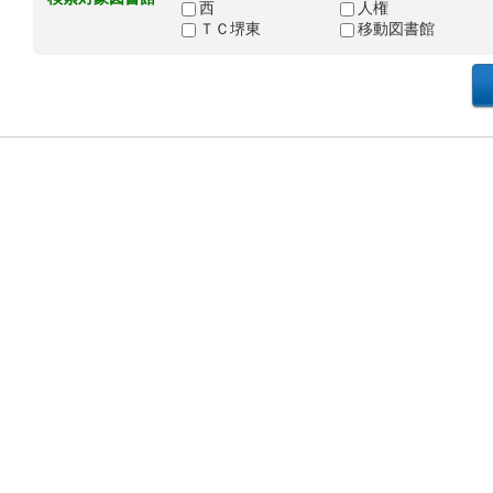
西
人権
ＴＣ堺東
移動図書館