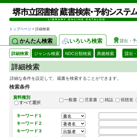
トップページ
> 詳細検索
かんたん検索
いろいろ検索
貸出・予
詳細検索
ジャンル検索
NDC分類検索
典拠検索
貸出
詳細検索
詳細な条件を設定して、蔵書を検索することができます。
検索条件
資料種別
一般書
児童書
雑誌
視聴覚
すべて選択
キーワード１
キーワード２
キーワード３