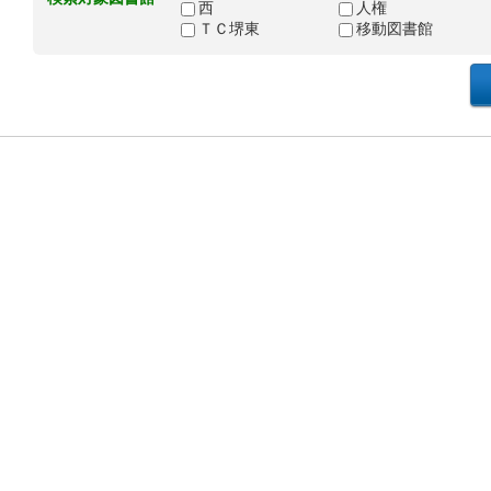
西
人権
ＴＣ堺東
移動図書館