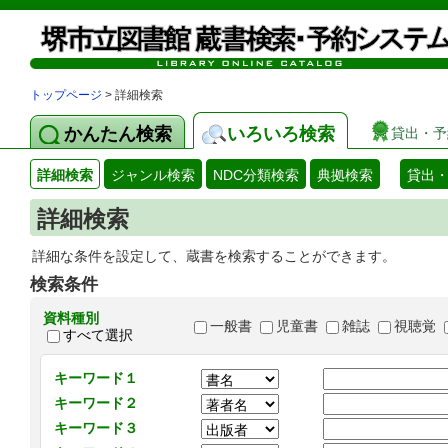
トップページ
> 詳細検索
かんたん検索
いろいろ検索
貸出・予
詳細検索
ジャンル検索
NDC分類検索
典拠検索
貸出
詳細検索
詳細な条件を設定して、蔵書を検索することができます。
検索条件
資料種別
一般書
児童書
雑誌
視聴覚
すべて選択
キーワード１
キーワード２
キーワード３