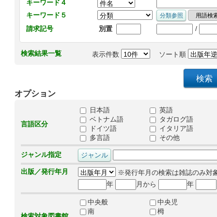
キーワード４
キーワード５
/
請求記号
別置
検索結果一覧
表示件数
ソート順
オプション
日本語
英語
ベトナム語
タガログ語
言語区分
ドイツ語
イタリア語
多言語
その他
ジャンル指定
出版／発行年月
※発行年月の検索は雑誌のみ対
年
月から
年
中央般
中央児
南
栂
検索対象図書館