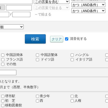
/
～で始まる
清音化する
中国語簡体
中国語繁体
ハングル
フランス語
ドイツ語
イタリア語
その他
象となります。
月まで（西暦、半角数字）
堺市駅
青少年
北
初 芝
西
人権
移動図書館