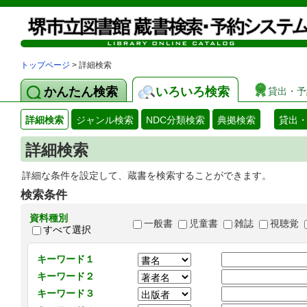
トップページ
> 詳細検索
かんたん検索
いろいろ検索
貸出・予
詳細検索
ジャンル検索
NDC分類検索
典拠検索
貸出
詳細検索
詳細な条件を設定して、蔵書を検索することができます。
検索条件
資料種別
一般書
児童書
雑誌
視聴覚
すべて選択
キーワード１
キーワード２
キーワード３