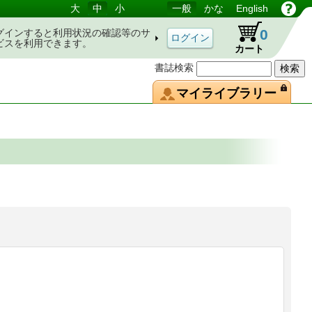
大
中
小
一般
かな
English
0
グインすると利用状況の確認等のサ
ビスを利用できます。
カート
書誌検索
マイライブラリー