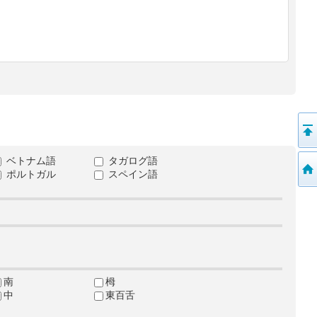
ベトナム語
タガログ語
ポルトガル
スペイン語
南
栂
中
東百舌