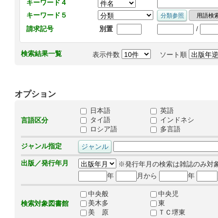
キーワード４
キーワード５
/
請求記号
別置
検索結果一覧
表示件数
ソート順
オプション
日本語
英語
タイ語
インドネシ
言語区分
ロシア語
多言語
ジャンル指定
出版／発行年月
※発行年月の検索は雑誌のみ対
年
月から
年
中央般
中央児
美木多
東
検索対象図書館
美 原
ＴＣ堺東