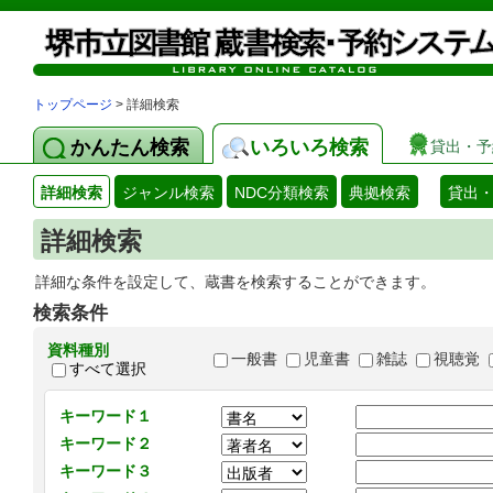
トップページ
> 詳細検索
かんたん検索
いろいろ検索
貸出・予
詳細検索
ジャンル検索
NDC分類検索
典拠検索
貸出
詳細検索
詳細な条件を設定して、蔵書を検索することができます。
検索条件
資料種別
一般書
児童書
雑誌
視聴覚
すべて選択
キーワード１
キーワード２
キーワード３