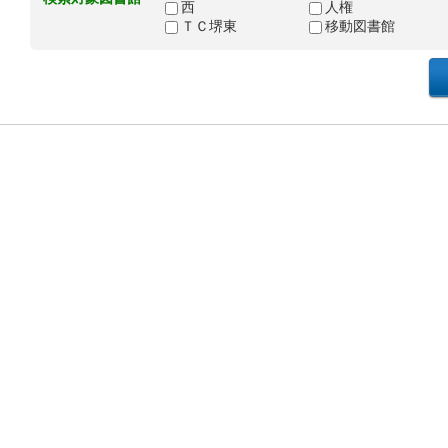
西
人権
ＴＣ堺東
移動図書館