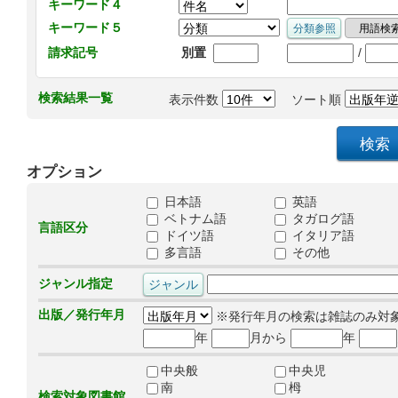
キーワード４
キーワード５
/
請求記号
別置
検索結果一覧
表示件数
ソート順
オプション
日本語
英語
ベトナム語
タガログ語
言語区分
ドイツ語
イタリア語
多言語
その他
ジャンル指定
出版／発行年月
※発行年月の検索は雑誌のみ対
年
月から
年
中央般
中央児
南
栂
検索対象図書館