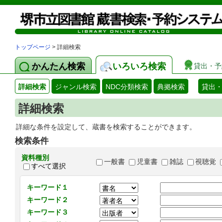
トップページ
> 詳細検索
かんたん検索
いろいろ検索
貸出・予
詳細検索
ジャンル検索
NDC分類検索
典拠検索
貸出
詳細検索
詳細な条件を設定して、蔵書を検索することができます。
検索条件
資料種別
一般書
児童書
雑誌
視聴覚
すべて選択
キーワード１
キーワード２
キーワード３