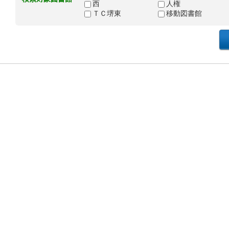
西
人権
ＴＣ堺東
移動図書館