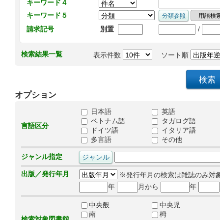
キーワード４
キーワード５
/
請求記号
別置
検索結果一覧
表示件数
ソート順
オプション
日本語
英語
ベトナム語
タガログ語
言語区分
ドイツ語
イタリア語
多言語
その他
ジャンル指定
出版／発行年月
※発行年月の検索は雑誌のみ対
年
月から
年
中央般
中央児
南
栂
検索対象図書館