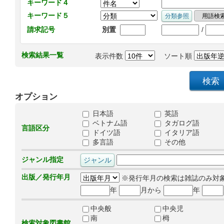
キーワード４
キーワード５
/
請求記号
別置
検索結果一覧
表示件数
ソート順
オプション
日本語
英語
ベトナム語
タガログ語
言語区分
ドイツ語
イタリア語
多言語
その他
ジャンル指定
出版／発行年月
※発行年月の検索は雑誌のみ対
年
月から
年
中央般
中央児
南
栂
検索対象図書館