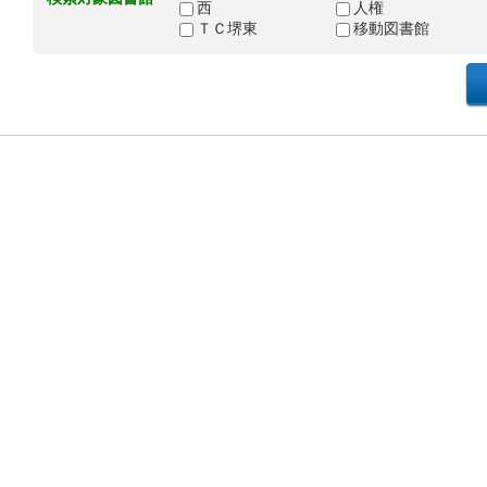
西
人権
ＴＣ堺東
移動図書館