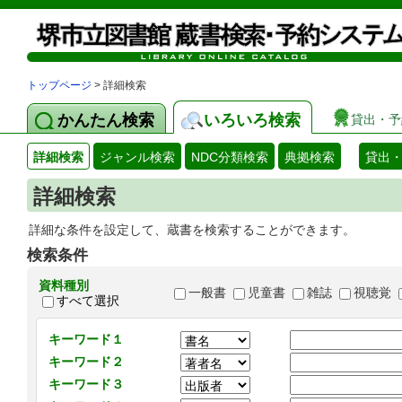
トップページ
> 詳細検索
かんたん検索
いろいろ検索
貸出・予
詳細検索
ジャンル検索
NDC分類検索
典拠検索
貸出
詳細検索
詳細な条件を設定して、蔵書を検索することができます。
検索条件
資料種別
一般書
児童書
雑誌
視聴覚
すべて選択
キーワード１
キーワード２
キーワード３