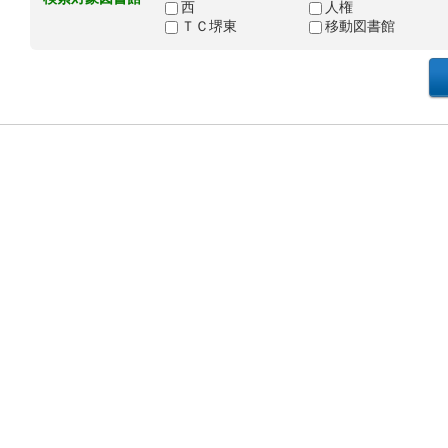
西
人権
ＴＣ堺東
移動図書館