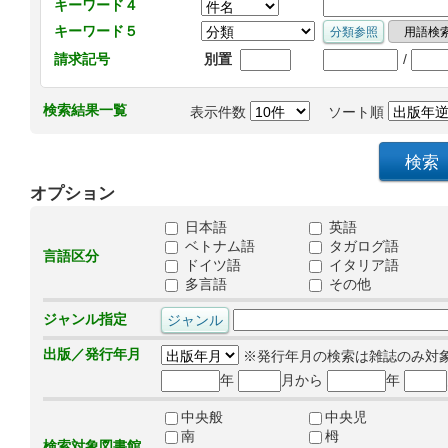
キーワード４
キーワード５
/
請求記号
別置
検索結果一覧
表示件数
ソート順
オプション
日本語
英語
ベトナム語
タガログ語
言語区分
ドイツ語
イタリア語
多言語
その他
ジャンル指定
出版／発行年月
※発行年月の検索は雑誌のみ対
年
月から
年
中央般
中央児
南
栂
検索対象図書館