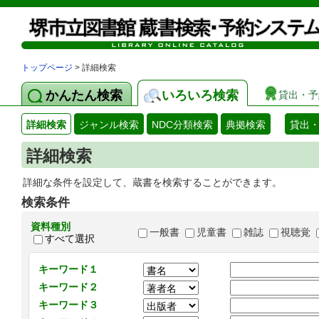
トップページ
> 詳細検索
かんたん検索
いろいろ検索
貸出・予
詳細検索
ジャンル検索
NDC分類検索
典拠検索
貸出
詳細検索
詳細な条件を設定して、蔵書を検索することができます。
検索条件
資料種別
一般書
児童書
雑誌
視聴覚
すべて選択
キーワード１
キーワード２
キーワード３