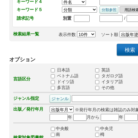
キーワード４
キーワード５
/
請求記号
別置
検索結果一覧
表示件数
ソート順
オプション
日本語
英語
ベトナム語
タガログ語
言語区分
ドイツ語
イタリア語
多言語
その他
ジャンル指定
出版／発行年月
※発行年月の検索は雑誌のみ対
年
月から
年
中央般
中央児
南
栂
検索対象図書館