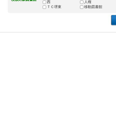
西
人権
ＴＣ堺東
移動図書館