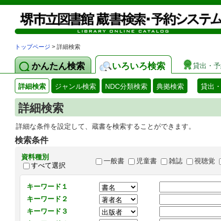
トップページ
> 詳細検索
かんたん検索
いろいろ検索
貸出・予
詳細検索
ジャンル検索
NDC分類検索
典拠検索
貸出
詳細検索
詳細な条件を設定して、蔵書を検索することができます。
検索条件
資料種別
一般書
児童書
雑誌
視聴覚
すべて選択
キーワード１
キーワード２
キーワード３