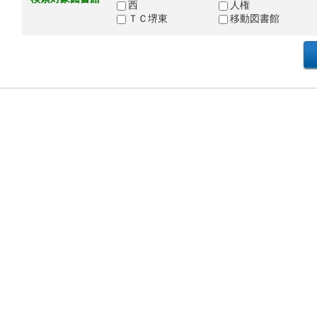
西
人権
ＴＣ堺東
移動図書館