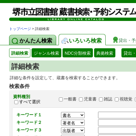
トップページ
> 詳細検索
かんたん検索
いろいろ検索
貸出・予
詳細検索
ジャンル検索
NDC分類検索
典拠検索
貸出
詳細検索
詳細な条件を設定して、蔵書を検索することができます。
検索条件
資料種別
一般書
児童書
雑誌
視聴覚
すべて選択
キーワード１
キーワード２
キーワード３