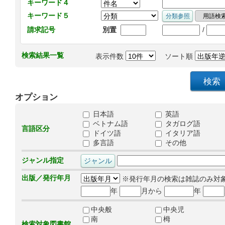
キーワード４
キーワード５
/
請求記号
別置
検索結果一覧
表示件数
ソート順
オプション
日本語
英語
ベトナム語
タガログ語
言語区分
ドイツ語
イタリア語
多言語
その他
ジャンル指定
出版／発行年月
※発行年月の検索は雑誌のみ対
年
月から
年
中央般
中央児
南
栂
検索対象図書館