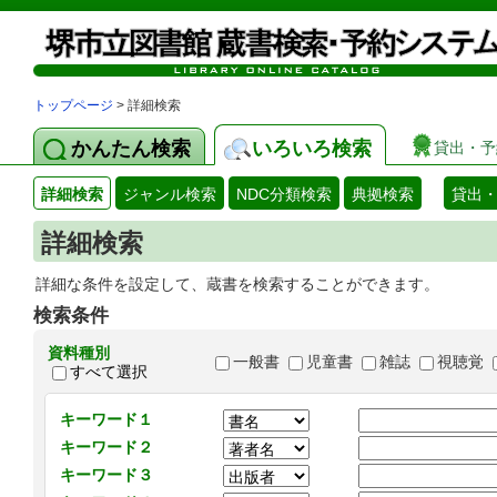
トップページ
> 詳細検索
かんたん検索
いろいろ検索
貸出・予
詳細検索
ジャンル検索
NDC分類検索
典拠検索
貸出
詳細検索
詳細な条件を設定して、蔵書を検索することができます。
検索条件
資料種別
一般書
児童書
雑誌
視聴覚
すべて選択
キーワード１
キーワード２
キーワード３