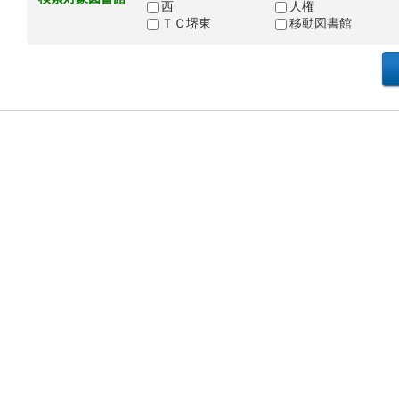
西
人権
ＴＣ堺東
移動図書館