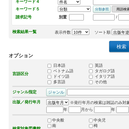
キーワード４
キーワード５
/
請求記号
別置
検索結果一覧
表示件数
ソート順
オプション
日本語
英語
ベトナム語
タガログ語
言語区分
ドイツ語
イタリア語
多言語
その他
ジャンル指定
出版／発行年月
※発行年月の検索は雑誌のみ対
年
月から
年
中央般
中央児
南
栂
検索対象図書館