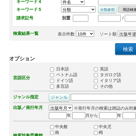
キーワード４
キーワード５
/
請求記号
別置
検索結果一覧
表示件数
ソート順
オプション
日本語
英語
ベトナム語
タガログ語
言語区分
ドイツ語
イタリア語
多言語
その他
ジャンル指定
出版／発行年月
※発行年月の検索は雑誌のみ対
年
月から
年
中央般
中央児
南
栂
検索対象図書館