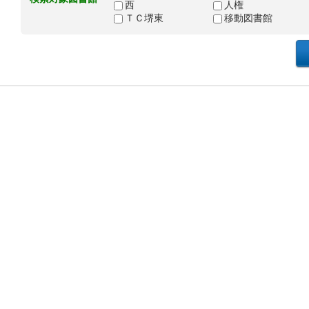
西
人権
ＴＣ堺東
移動図書館