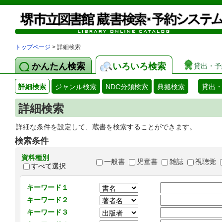
トップページ
> 詳細検索
かんたん検索
いろいろ検索
貸出・予
詳細検索
ジャンル検索
NDC分類検索
典拠検索
貸出
詳細検索
詳細な条件を設定して、蔵書を検索することができます。
検索条件
資料種別
一般書
児童書
雑誌
視聴覚
すべて選択
キーワード１
キーワード２
キーワード３