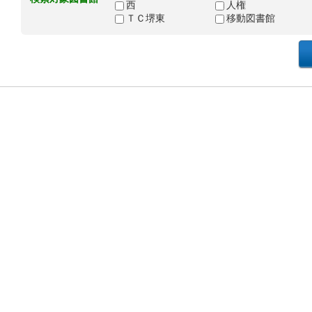
西
人権
ＴＣ堺東
移動図書館