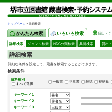
トップページ
> 詳細検索
かんたん検索
いろいろ検索
貸出・予
詳細検索
ジャンル検索
NDC分類検索
典拠検索
貸出
詳細検索
詳細な条件を設定して、蔵書を検索することができます。
検索条件
資料種別
一般書
児童書
雑誌
視聴覚
すべて選択
キーワード１
キーワード２
キーワード３