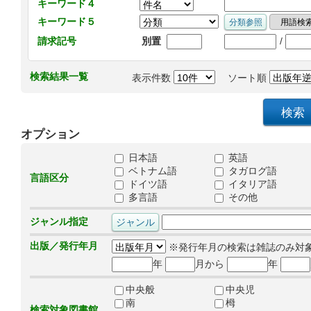
キーワード４
キーワード５
/
請求記号
別置
検索結果一覧
表示件数
ソート順
オプション
日本語
英語
ベトナム語
タガログ語
言語区分
ドイツ語
イタリア語
多言語
その他
ジャンル指定
出版／発行年月
※発行年月の検索は雑誌のみ対
年
月から
年
中央般
中央児
南
栂
検索対象図書館