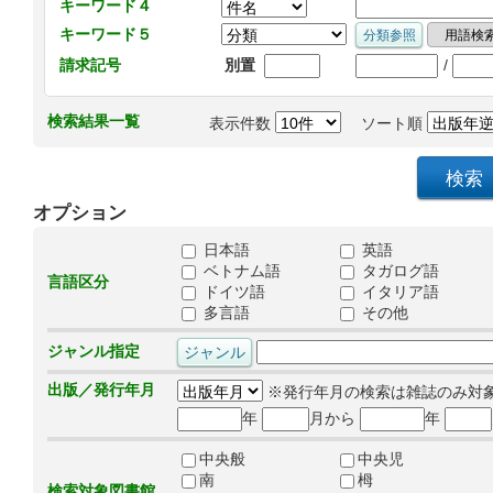
キーワード４
キーワード５
/
請求記号
別置
検索結果一覧
表示件数
ソート順
オプション
日本語
英語
ベトナム語
タガログ語
言語区分
ドイツ語
イタリア語
多言語
その他
ジャンル指定
出版／発行年月
※発行年月の検索は雑誌のみ対
年
月から
年
中央般
中央児
南
栂
検索対象図書館