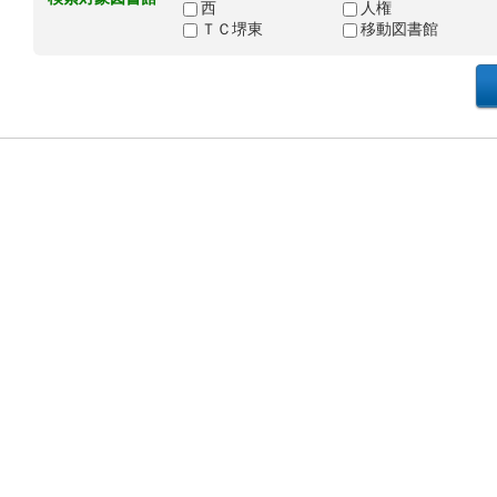
西
人権
ＴＣ堺東
移動図書館