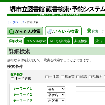
トップページ
> 詳細検索
かんたん検索
いろいろ検索
貸出・予
詳細検索
ジャンル検索
NDC分類検索
典拠検索
貸出
詳細検索
詳細な条件を設定して、蔵書を検索することができます。
検索条件
資料種別
一般書
児童書
雑誌
視聴覚
すべて選択
キーワード１
キーワード２
キーワード３