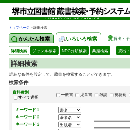
トップページ
> 詳細検索
かんたん検索
いろいろ検索
貸出・予
詳細検索
ジャンル検索
NDC分類検索
典拠検索
貸出
詳細検索
詳細な条件を設定して、蔵書を検索することができます。
検索条件
資料種別
一般書
児童書
雑誌
視聴覚
すべて選択
キーワード１
キーワード２
キーワード３