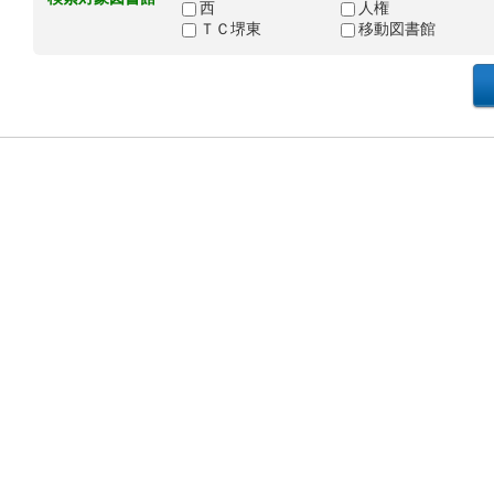
西
人権
ＴＣ堺東
移動図書館