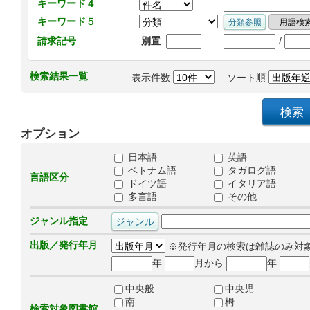
キーワード４
キーワード５
/
請求記号
別置
検索結果一覧
表示件数
ソート順
オプション
日本語
英語
ベトナム語
タガログ語
言語区分
ドイツ語
イタリア語
多言語
その他
ジャンル指定
出版／発行年月
※発行年月の検索は雑誌のみ対
年
月から
年
中央般
中央児
南
栂
検索対象図書館