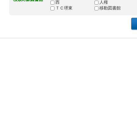
西
人権
ＴＣ堺東
移動図書館