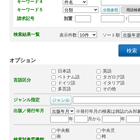
キーワード４
キーワード５
/
請求記号
別置
検索結果一覧
表示件数
ソート順
オプション
日本語
英語
ベトナム語
タガログ語
言語区分
ドイツ語
イタリア語
多言語
その他
ジャンル指定
出版／発行年月
※発行年月の検索は雑誌のみ対
年
月から
年
中央般
中央児
南
栂
検索対象図書館