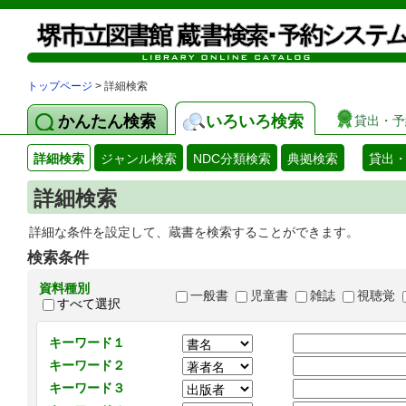
トップページ
> 詳細検索
かんたん検索
いろいろ検索
貸出・予
詳細検索
ジャンル検索
NDC分類検索
典拠検索
貸出
詳細検索
詳細な条件を設定して、蔵書を検索することができます。
検索条件
資料種別
一般書
児童書
雑誌
視聴覚
すべて選択
キーワード１
キーワード２
キーワード３