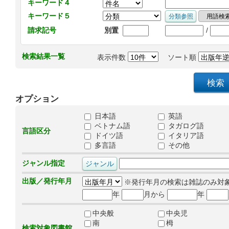
キーワード４
キーワード５
/
請求記号
別置
検索結果一覧
表示件数
ソート順
オプション
日本語
英語
ベトナム語
タガログ語
言語区分
ドイツ語
イタリア語
多言語
その他
ジャンル指定
出版／発行年月
※発行年月の検索は雑誌のみ対
年
月から
年
中央般
中央児
南
栂
検索対象図書館