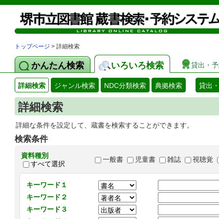
トップページ
> 詳細検索
かんたん検索
いろいろ検索
貸出・予
詳細検索
ジャンル検索
NDC分類検索
典拠検索
貸出
詳細検索
詳細な条件を設定して、蔵書を検索することができます。
検索条件
資料種別
一般書
児童書
雑誌
視聴覚
すべて選択
キーワード１
キーワード２
キーワード３