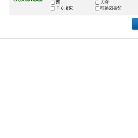
西
人権
ＴＣ堺東
移動図書館