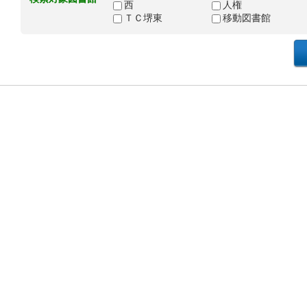
西
人権
ＴＣ堺東
移動図書館