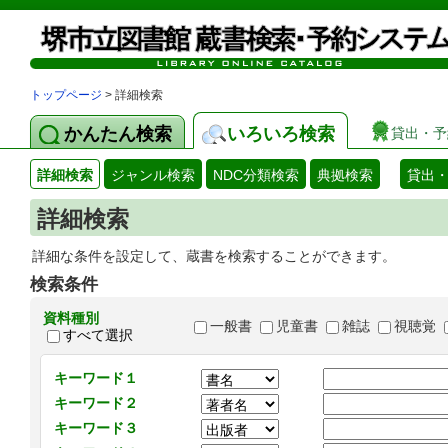
トップページ
> 詳細検索
かんたん検索
いろいろ検索
貸出・予
詳細検索
ジャンル検索
NDC分類検索
典拠検索
貸出
詳細検索
詳細な条件を設定して、蔵書を検索することができます。
検索条件
資料種別
一般書
児童書
雑誌
視聴覚
すべて選択
キーワード１
キーワード２
キーワード３