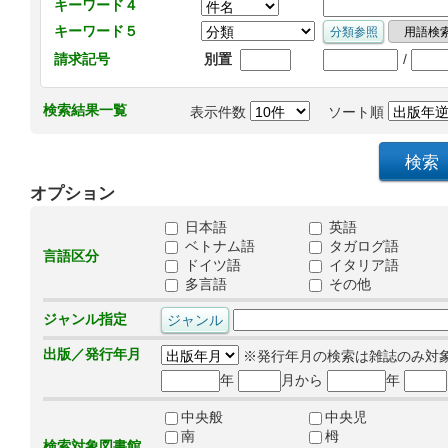
キーワード４
キーワード５
/
請求記号
別置
検索結果一覧
表示件数
ソート順
オプション
日本語
英語
ベトナム語
タガログ語
言語区分
ドイツ語
イタリア語
多言語
その他
ジャンル指定
出版／発行年月
※発行年月の検索は雑誌のみ対
年
月から
年
中央般
中央児
南
栂
検索対象図書館