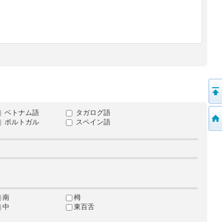
ベトナム語
タガログ語
ポルトガル
スペイン語
南
栂
中
東百舌