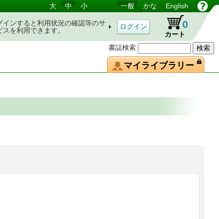
大
中
小
一般
かな
English
0
グインすると利用状況の確認等のサ
ビスを利用できます。
カート
書誌検索
マイライブラリー