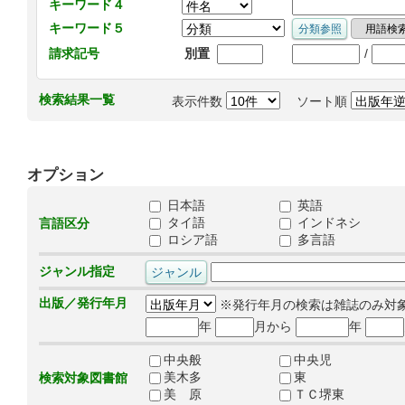
キーワード４
キーワード５
/
請求記号
別置
検索結果一覧
表示件数
ソート順
オプション
日本語
英語
タイ語
インドネシ
言語区分
ロシア語
多言語
ジャンル指定
出版／発行年月
※発行年月の検索は雑誌のみ対
年
月から
年
中央般
中央児
美木多
東
検索対象図書館
美 原
ＴＣ堺東