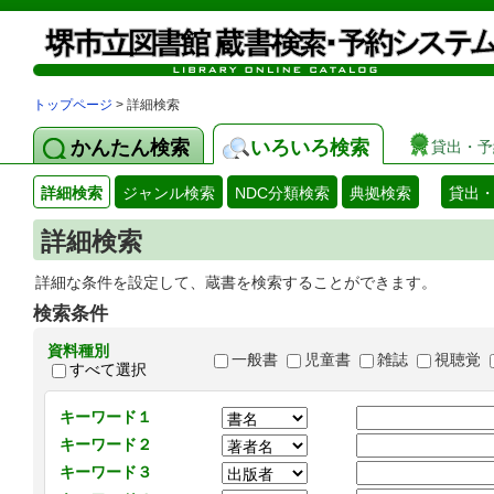
トップページ
> 詳細検索
かんたん検索
いろいろ検索
貸出・予
詳細検索
ジャンル検索
NDC分類検索
典拠検索
貸出
詳細検索
詳細な条件を設定して、蔵書を検索することができます。
検索条件
資料種別
一般書
児童書
雑誌
視聴覚
すべて選択
キーワード１
キーワード２
キーワード３