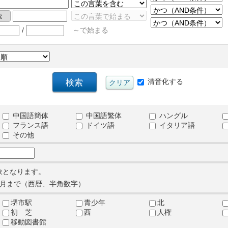
/
～で始まる
清音化する
中国語簡体
中国語繁体
ハングル
フランス語
ドイツ語
イタリア語
その他
象となります。
月まで（西暦、半角数字）
堺市駅
青少年
北
初 芝
西
人権
移動図書館