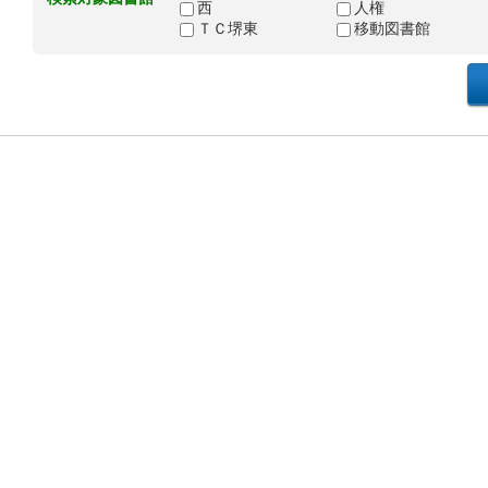
西
人権
ＴＣ堺東
移動図書館