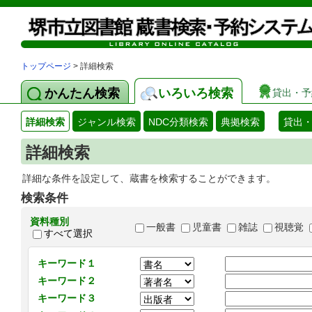
トップページ
> 詳細検索
かんたん検索
いろいろ検索
貸出・予
詳細検索
ジャンル検索
NDC分類検索
典拠検索
貸出
詳細検索
詳細な条件を設定して、蔵書を検索することができます。
検索条件
資料種別
一般書
児童書
雑誌
視聴覚
すべて選択
キーワード１
キーワード２
キーワード３