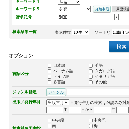
キーワード４
キーワード５
/
請求記号
別置
検索結果一覧
表示件数
ソート順
オプション
日本語
英語
ベトナム語
タガログ語
言語区分
ドイツ語
イタリア語
多言語
その他
ジャンル指定
出版／発行年月
※発行年月の検索は雑誌のみ対
年
月から
年
中央般
中央児
南
栂
検索対象図書館