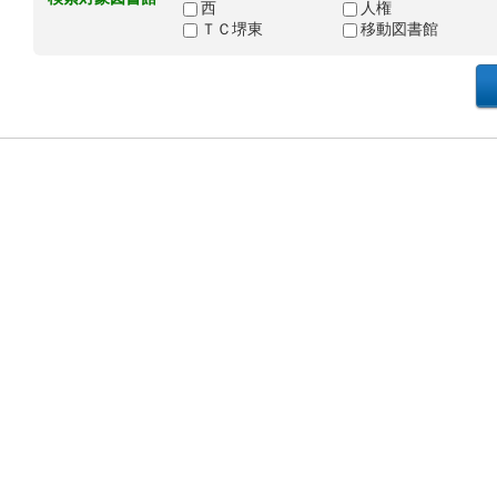
西
人権
ＴＣ堺東
移動図書館