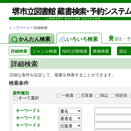
トップページ
> 詳細検索
かんたん検索
いろいろ検索
貸出・予
詳細検索
ジャンル検索
NDC分類検索
典拠検索
貸出
詳細検索
詳細な条件を設定して、蔵書を検索することができます。
検索条件
資料種別
一般書
児童書
雑誌
視聴覚
すべて選択
キーワード１
キーワード２
キーワード３