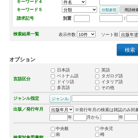
キーワード４
キーワード５
/
請求記号
別置
検索結果一覧
表示件数
ソート順
オプション
日本語
英語
ベトナム語
タガログ語
言語区分
ドイツ語
イタリア語
多言語
その他
ジャンル指定
出版／発行年月
※発行年月の検索は雑誌のみ対
年
月から
年
中央般
中央児
南
栂
検索対象図書館