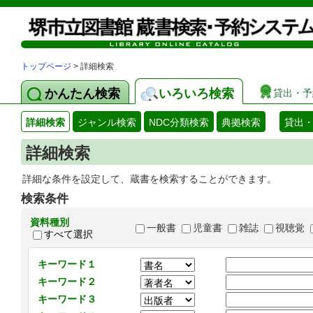
トップページ
> 詳細検索
かんたん検索
いろいろ検索
貸出・予
詳細検索
ジャンル検索
NDC分類検索
典拠検索
貸出
詳細検索
詳細な条件を設定して、蔵書を検索することができます。
検索条件
資料種別
一般書
児童書
雑誌
視聴覚
すべて選択
キーワード１
キーワード２
キーワード３