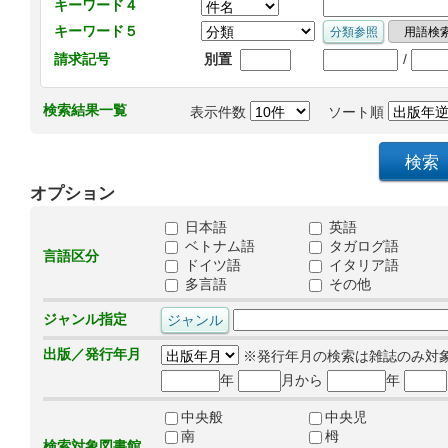
キーワード４
キーワード５
/
請求記号
別置
検索結果一覧
表示件数
ソート順
オプション
日本語
英語
ベトナム語
タガログ語
言語区分
ドイツ語
イタリア語
多言語
その他
ジャンル指定
出版／発行年月
※発行年月の検索は雑誌のみ対
年
月から
年
中央般
中央児
南
栂
検索対象図書館