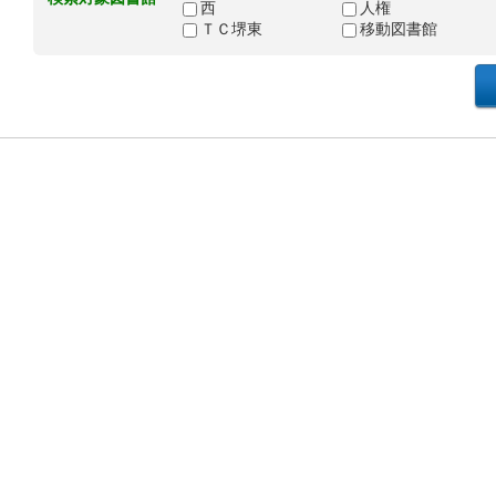
西
人権
ＴＣ堺東
移動図書館