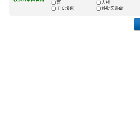
西
人権
ＴＣ堺東
移動図書館