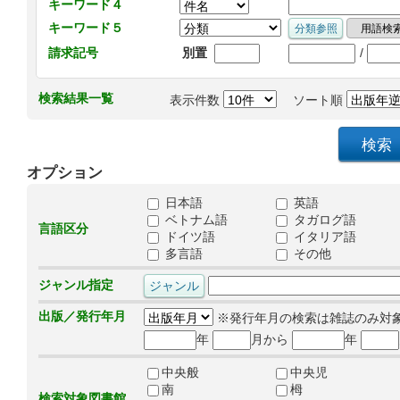
キーワード４
キーワード５
/
請求記号
別置
検索結果一覧
表示件数
ソート順
オプション
日本語
英語
ベトナム語
タガログ語
言語区分
ドイツ語
イタリア語
多言語
その他
ジャンル指定
出版／発行年月
※発行年月の検索は雑誌のみ対
年
月から
年
中央般
中央児
南
栂
検索対象図書館