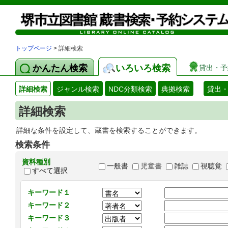
トップページ
> 詳細検索
かんたん検索
いろいろ検索
貸出・予
詳細検索
ジャンル検索
NDC分類検索
典拠検索
貸出
詳細検索
詳細な条件を設定して、蔵書を検索することができます。
検索条件
資料種別
一般書
児童書
雑誌
視聴覚
すべて選択
キーワード１
キーワード２
キーワード３