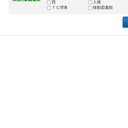
西
人権
ＴＣ堺東
移動図書館