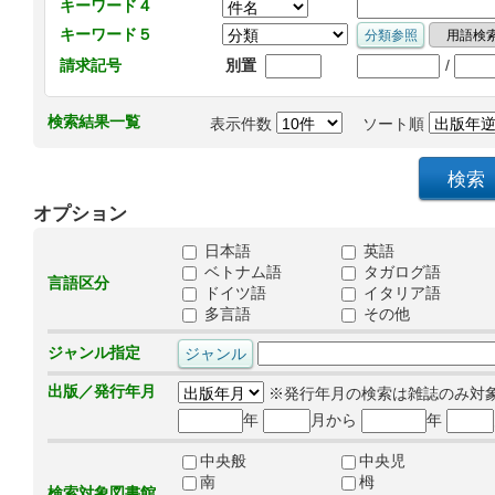
キーワード４
キーワード５
/
請求記号
別置
検索結果一覧
表示件数
ソート順
オプション
日本語
英語
ベトナム語
タガログ語
言語区分
ドイツ語
イタリア語
多言語
その他
ジャンル指定
出版／発行年月
※発行年月の検索は雑誌のみ対
年
月から
年
中央般
中央児
南
栂
検索対象図書館