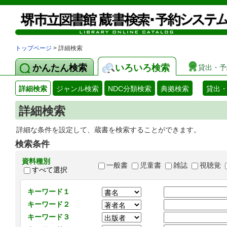
トップページ
> 詳細検索
かんたん検索
いろいろ検索
貸出・予
詳細検索
ジャンル検索
NDC分類検索
典拠検索
貸出
詳細検索
詳細な条件を設定して、蔵書を検索することができます。
検索条件
資料種別
一般書
児童書
雑誌
視聴覚
すべて選択
キーワード１
キーワード２
キーワード３