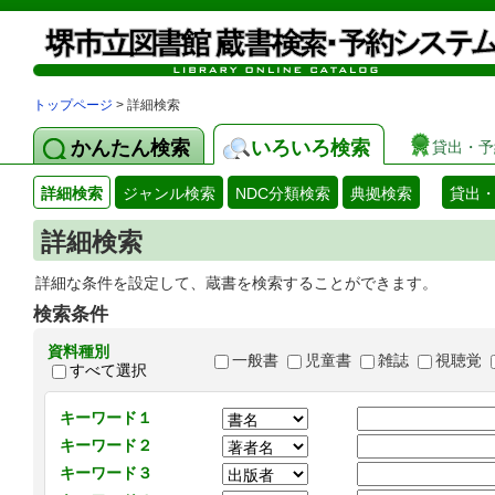
トップページ
> 詳細検索
かんたん検索
いろいろ検索
貸出・予
詳細検索
ジャンル検索
NDC分類検索
典拠検索
貸出
詳細検索
詳細な条件を設定して、蔵書を検索することができます。
検索条件
資料種別
一般書
児童書
雑誌
視聴覚
すべて選択
キーワード１
キーワード２
キーワード３