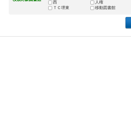
西
人権
ＴＣ堺東
移動図書館