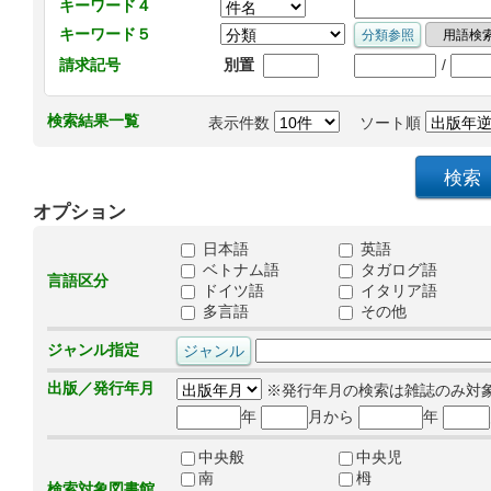
キーワード４
キーワード５
/
請求記号
別置
検索結果一覧
表示件数
ソート順
オプション
日本語
英語
ベトナム語
タガログ語
言語区分
ドイツ語
イタリア語
多言語
その他
ジャンル指定
出版／発行年月
※発行年月の検索は雑誌のみ対
年
月から
年
中央般
中央児
南
栂
検索対象図書館