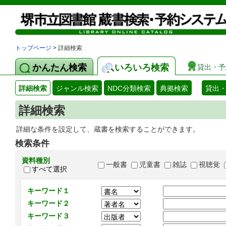
トップページ
> 詳細検索
かんたん検索
いろいろ検索
貸出・予
詳細検索
ジャンル検索
NDC分類検索
典拠検索
貸出
詳細検索
詳細な条件を設定して、蔵書を検索することができます。
検索条件
資料種別
一般書
児童書
雑誌
視聴覚
すべて選択
キーワード１
キーワード２
キーワード３