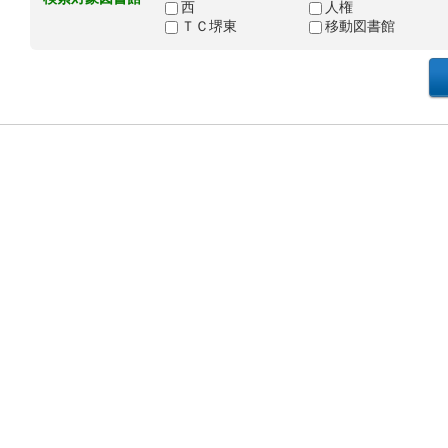
西
人権
ＴＣ堺東
移動図書館