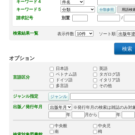
キーワード４
キーワード５
/
請求記号
別置
検索結果一覧
表示件数
ソート順
オプション
日本語
英語
ベトナム語
タガログ語
言語区分
ドイツ語
イタリア語
多言語
その他
ジャンル指定
出版／発行年月
※発行年月の検索は雑誌のみ対
年
月から
年
中央般
中央児
南
栂
検索対象図書館