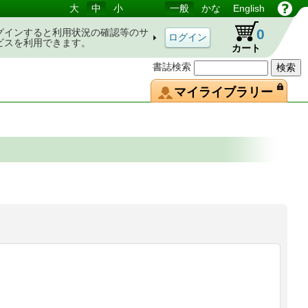
大
中
小
一般
かな
English
0
グインすると利用状況の確認等のサ
ビスを利用できます。
カート
書誌検索
マイライブラリー