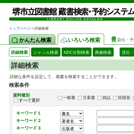
トップページ
> 詳細検索
かんたん検索
いろいろ検索
貸出・予
詳細検索
ジャンル検索
NDC分類検索
典拠検索
貸出
詳細検索
詳細な条件を設定して、蔵書を検索することができます。
検索条件
資料種別
一般書
児童書
雑誌
視聴覚
すべて選択
キーワード１
キーワード２
キーワード３