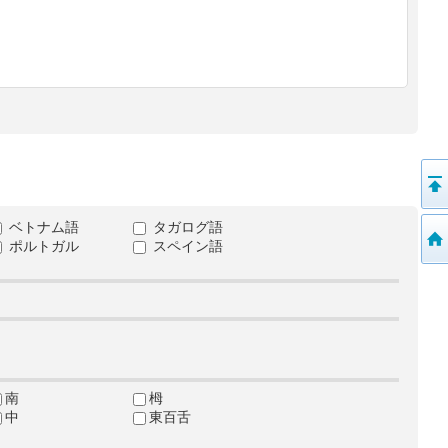
ベトナム語
タガログ語
ポルトガル
スペイン語
南
栂
中
東百舌