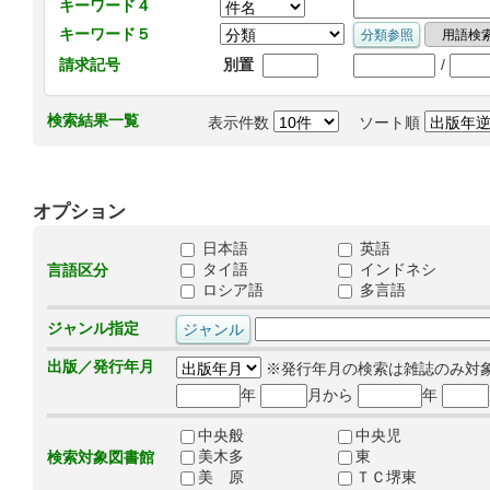
キーワード４
キーワード５
/
請求記号
別置
検索結果一覧
表示件数
ソート順
オプション
日本語
英語
タイ語
インドネシ
言語区分
ロシア語
多言語
ジャンル指定
出版／発行年月
※発行年月の検索は雑誌のみ対
年
月から
年
中央般
中央児
美木多
東
検索対象図書館
美 原
ＴＣ堺東