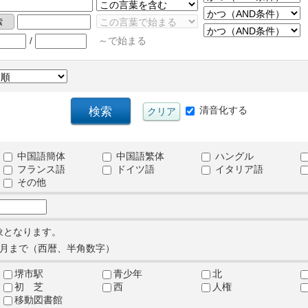
/
～で始まる
清音化する
中国語簡体
中国語繁体
ハングル
フランス語
ドイツ語
イタリア語
その他
象となります。
月まで（西暦、半角数字）
堺市駅
青少年
北
初 芝
西
人権
移動図書館