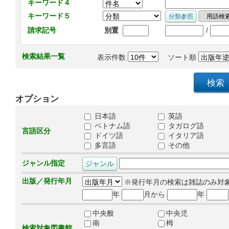
キーワード４
キーワード５
/
請求記号
別置
検索結果一覧
表示件数
ソート順
オプション
日本語
英語
ベトナム語
タガログ語
言語区分
ドイツ語
イタリア語
多言語
その他
ジャンル指定
出版／発行年月
※発行年月の検索は雑誌のみ対
年
月から
年
中央般
中央児
南
栂
検索対象図書館