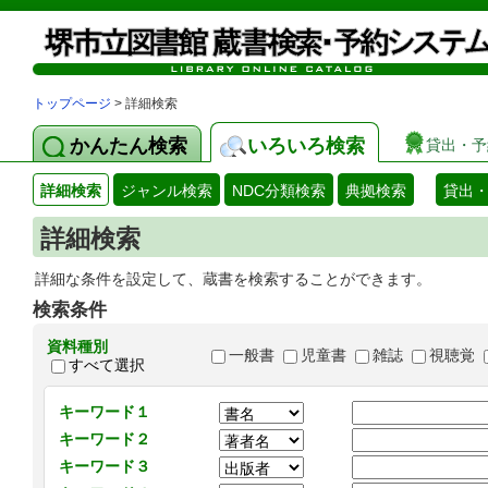
トップページ
> 詳細検索
かんたん検索
いろいろ検索
貸出・予
詳細検索
ジャンル検索
NDC分類検索
典拠検索
貸出
詳細検索
詳細な条件を設定して、蔵書を検索することができます。
検索条件
資料種別
一般書
児童書
雑誌
視聴覚
すべて選択
キーワード１
キーワード２
キーワード３