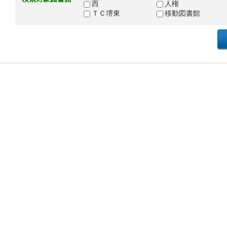
西
人権
ＴＣ堺東
移動図書館